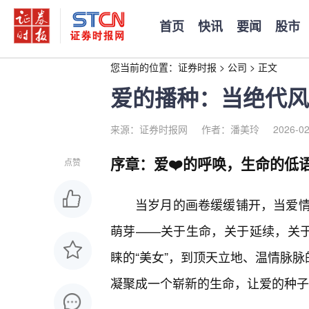
首页
快讯
要闻
股市
您当前的位置：
证券时报
>
公司
>
正文
爱的播种：当绝代风
来源：证券时报网
作者：潘美玲
2026-02
序章：爱❤️的呼唤，生命的低
点赞
当岁月的画卷缓缓铺开，当爱
萌芽——关于生命，关于延续，关于
睐的“美女”，到顶天立地、温情脉脉
凝聚成一个崭新的生命，让爱的种子