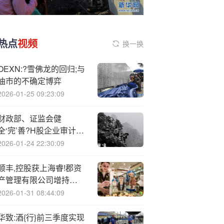
热点
视频
换一换
OEXN:?雪佛龙的回归;与
油市的不确定博弈
2026-01-25 09:23:09
财政部、证监会健
全‘完’善?H股企业审计业
务名单动态管理和市场退
2026-01-24 22:30:09
出机制 每年对H股会计师
事务所进行综合评估
顺丰,控股获上海睿!郡资
产管理有限公司增持
158.56万股 每股作价约
2026-01-31 08:44:09
34.65港元
华致:酒{行}前三季度实现