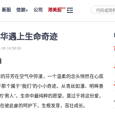
新股
信披+
公司
港美股
华遇上生命奇迹
-08 16:58:09
语
情的芬芳在空气中弥漫，一个温柔的念头悄然在心底
那个属于“我们”的小小奇迹。从青丝如瀑、明眸善
的“男人”，生命中最纯粹的愿望，莫过于将这份爱，
在彼此📘的呵护下，生根发芽，茁壮成长。