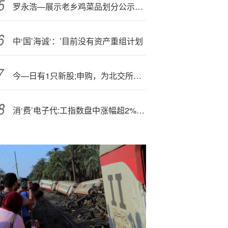
罗永浩—展示老乡鸡菜品划分公示牌 称以后准备去试试
中‘国’海诚‘：’目前没有资产重组计划
今—日有1只新股;申购，为北交所的精创电气
消‘费’电子代:工指数盘中涨幅超2%，工业富联冲击涨停