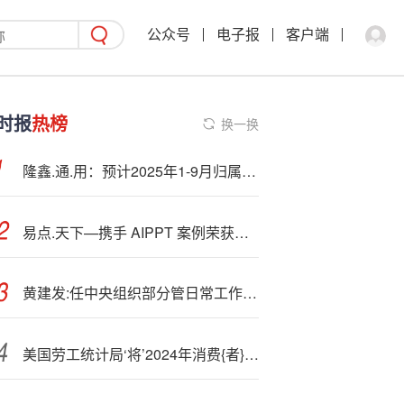
公众号
电子报
客户端
时报
热榜
换一换
隆鑫.通.用：预计2025年1-9月归属净利润盈利15.2亿元至16.2亿元
易点.天下—携手 AIPPT 案例荣获智擎奖金奖，开辟 AI 办公出海新路径
黄建发:任中央组织部分管日常工作的副部长
美国劳工统计局‘将’2024年消费{者}支出数据发布时间推迟至10月30日